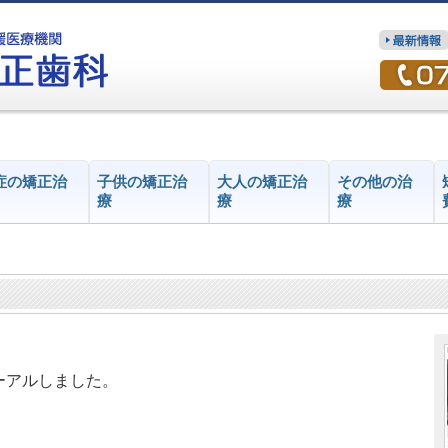
症の矯正治
子供の矯正治
大人の矯正治
その他の治
療
療
療
ーアルしました。